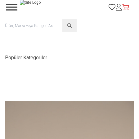
Favorilerim
Hesabım
Sepetim
Popüler Kategoriler
Hayvan
Gübre
Yatakları
Yönetimi
Suluklar