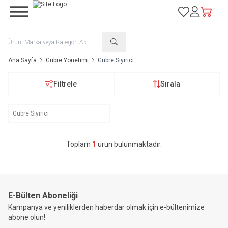
Favorilerim
Hesabım
Sepetim
Ana Sayfa
Gübre Yönetimi
Gübre Sıyırıcı
Filtrele
Sırala
Gübre Sıyırıcı
Toplam
1
ürün bulunmaktadır.
E-Bülten Aboneliği
Kampanya ve yeniliklerden haberdar olmak için e-bültenimize
abone olun!