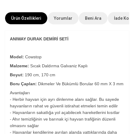
Ürün Özellikleri
Yorumlar
Beni Ara
İade Koşul
ANIWAY DURAK DEMİRİ SETİ
Model:
Cowstop
Malzeme:
Sıcak Daldırma Galvaniz Kaplı
Boyut:
190 cm, 170 cm
Boru Çapları:
Dikmeler Ve Bükümlü Borular 60 mm X 3 mm
Avantajları
- Herbir hayvan için ayrı dinlenme alanı sağlar. Bu sayede
hayvanların rahat ve güvenli istirahat etmeleri temin edilir
- Hayvanların sakatlığa yol açabilecek hareketlerini kısıtlar
- Ahır temizliğinin ve barınak içi hayvan trafiğinin düzenli
olmasını sağlar
- Hayvanlar kendilerine ayrılan alanda yattıklarında daha