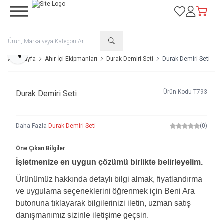
Favorilerim
Hesabım
Sepetim
Paylaş
Ana Sayfa
Ahır İçi Ekipmanları
Durak Demiri Seti
Durak Demiri Seti
Ürün Kodu
T793
Durak Demiri Seti
Daha Fazla
Durak Demiri Seti
(0)
Öne Çıkan Bilgiler
İşletmenize en uygun çözümü birlikte belirleyelim.
Ürünümüz hakkında detaylı bilgi almak, fiyatlandırma
ve uygulama seçeneklerini öğrenmek için Beni Ara
butonuna tıklayarak bilgilerinizi iletin, uzman satış
danışmanımız sizinle iletişime geçsin.