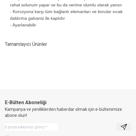
rahat solunum yapar ve bu da verime olumlu olarak yansır
- Korozyona karşı tüm bağlantı elemanları ve borular sıcak
daldırma galvaniz ile kaplıdır
- Ayarlanabilir
Tamamlayıcı Ürünler
600 Plus Hayvan Yatağı
Aniway Rulo
E-Bülten Aboneliği
Kampanya ve yeniliklerden haberdar olmak için e-bültenimize
abone olun!
Kayıt 